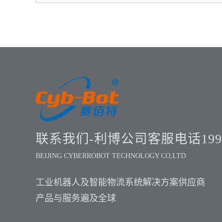
类高精度作业，将处理结果传输至并联机器
人；机器人通过编程分析生成动作方案，精准
完成抓取与分拣操作。并联机器人配套输送线
采用电机传动输送带，结合视觉系统定位与输
送线编码器位置反馈，实现对目标工件的位
置、姿态识别及精准抓取。设备可根据生产节
拍与现场需求，支持多条输送线并行作业。
联系我们-利博公司客服电话1999
BEIJING CYBERROBOT TECHNOLOGY CO,LTD
工业机器人及智能物流系统解决方案供应商
产品与服务遍及全球