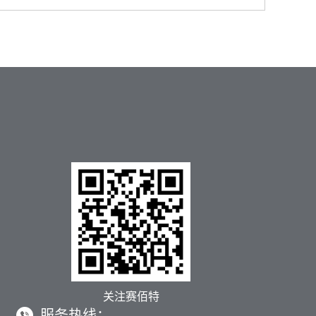
搬运。轻量化铝合金框架降低整机负载，真空
系统与高性能气动元件确保吸附与释放一气呵
成；多规格吸盘可随时切换，稳抓不同形状与
表面。创新真空回路与缓冲装置大幅提升可靠
性，是您实现柔性码垛与高效物流的核心利
器。
关注赛佰特
服务热线：