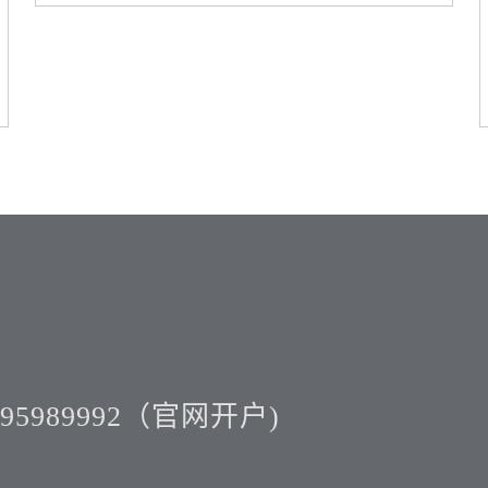
包装袋材质：麻袋、编织袋、塑料膜、复合
袋、牛皮纸、帆布袋。
5989992（官网开户)