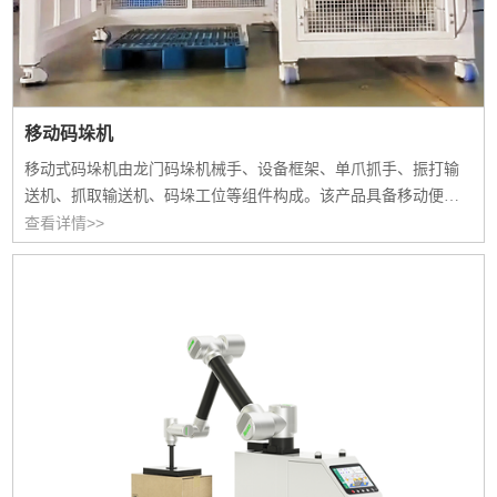
移动码垛机
移动式码垛机由龙门码垛机械手、设备框架、单爪抓手、振打输
送机、抓取输送机、码垛工位等组件构成。该产品具备移动便
捷、操作简单、可定制多尺寸托盘位、性价比高、垛型规整美观
查看详情>>
五大核心优势，适配多条输送线，支持移动作业与跨区域覆盖，
灵活适配多样化生产场景。