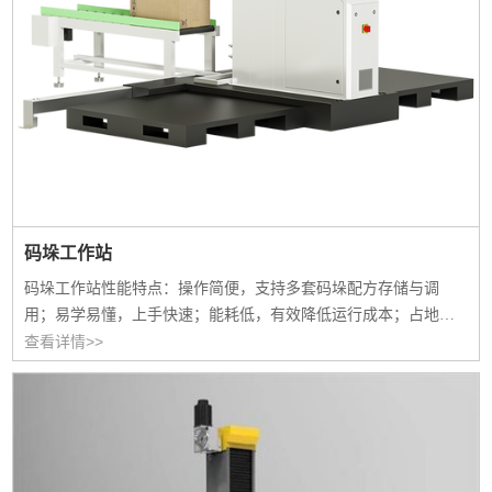
码垛工作站
码垛工作站性能特点：操作简便，支持多套码垛配方存储与调
用；易学易懂，上手快速；能耗低，有效降低运行成本；占地面
积小，灵活可移动；安全便捷，无需额外设置防护栏。
查看详情>>