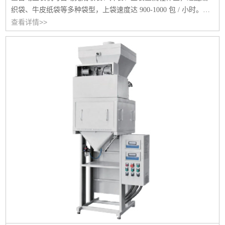
织袋、牛皮纸袋等多种袋型，上袋速度达 900-1000 包 / 小时。设
备搭载西门子 PLC 控制系统，操作简便，支持按需定制，助力食
查看详情>>
品、化工等行业高效提升包装产能。